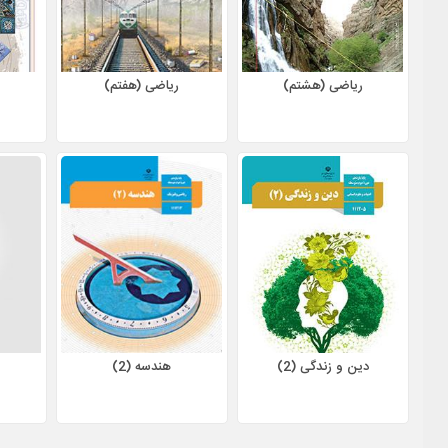
ریاضی (هشتم)
ریاضی (هفتم)
دین و زندگی (2)
هندسه (2)