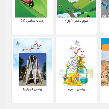
علوم تجربی (اول)
زیست شناسی (1)
ریاضی - سوم
ریاضی (چهارم)