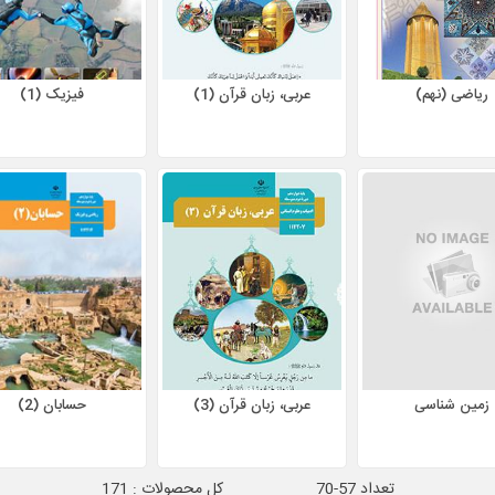
ریاضی (نهم)
عربی، زبان قرآن (1)
فیزیک (1)
زمین شناسی
عربی، زبان قرآن (3)
حسابان (2)
تعداد 57-70
کل محصولات : 171