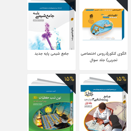
الگوی کنکور(دروس اختصاصی
جامع شیمی پایه جدید
تجربی) جلد سوال
۱۵%
۱۵%