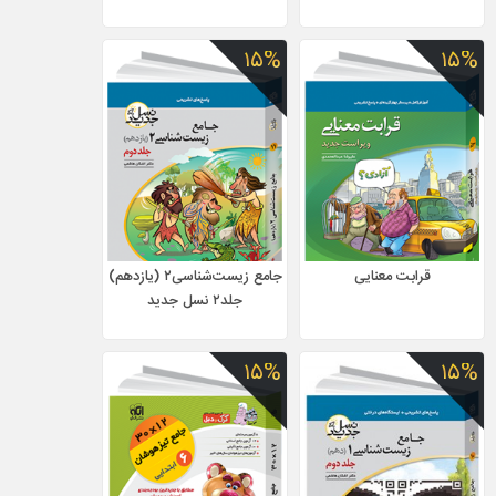
۱۵%
۱۵%
قرابت معنایی
جامع زیست‌شناسی۲ (یازدهم)
جلد۲ نسل جدید
۱۵%
۱۵%