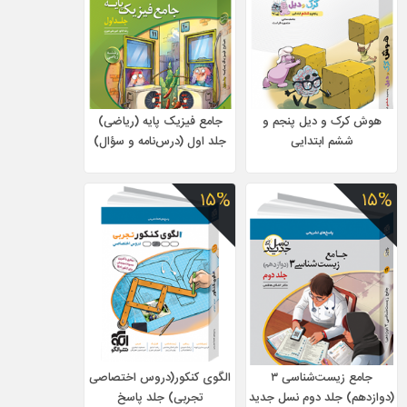
هوش کرک و دیل پنجم و
جامع فیزیک پایه (ریاضی)
ششم ابتدایی
جلد اول (درس‌نامه و سؤال)
۱۵%
۱۵%
جامع زیست‌شناسی ۳
الگوی کنکور(دروس اختصاصی
(دوازدهم) جلد دوم نسل جدید
تجربی) جلد پاسخ