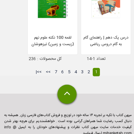
درس پک دهم | راهنمای گام
لقمه 100 نکته علوم نهم
به گام دروس ریاضی
(زیست و زمین) تیزهوشان
تعداد 1-14
کل محصولات : 236
>>|
>>
7
6
5
4
3
2
1
میهن کتاب با تکیه بر تجربه ۱۴ ساله خود در توزیع و فروش کتاب‌های فارسی زبان ِ همیشه به
دنبال کسب رضایت شما همراهان گرامی بوده است . خواهشمندیم برای هرچه بهتر شدن
کیفیت خدمات سایت میهن کتاب نظرات و پیشنهادهای خودتان را به ایمیل info @
mihanketab.com ارسال فرمایید .