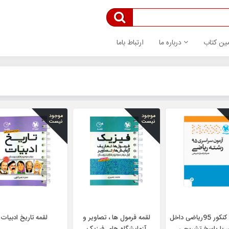
ین کتاب
درباره ما
ارتباط باما
موجود
موجود
نیست
نیست
دفترچه کنکور 95‌ریاضی داخل
لقمه فرمول ها ، تصاویر و
لقمه تاریخ ادبیات