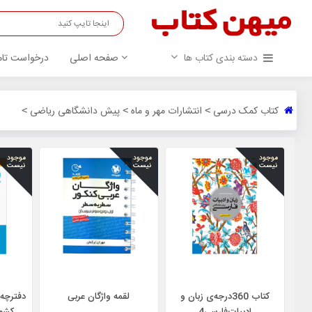
دسته بندی کتاب ها
صفحه اصلی
درخواست تام
کتاب کمک درسی
انتشارات مهر و ماه
پیش دانشگاهی ریاضی
>
>
>
موجود
موجود
موجود
نیست
نیست
نیست
کتاب 360درجه‌ی زبان و
لقمه واژگان عربی