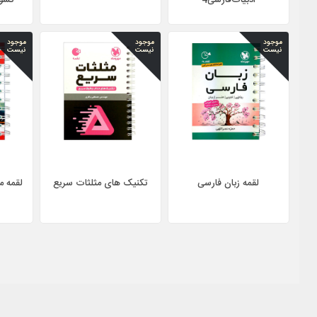
ادبیات‌فارسی4
کشور
موجود
موجود
موجود
نیست
نیست
نیست
لقمه زبان فارسی
تکنیک های مثلثات سریع
لقمه م