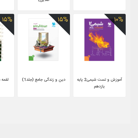
طلایی)
۱۵%
۱۵%
۱۰%
آموزش و تست شیمی2 پایه
دین و زندگی جامع (جلد1)
لقمه 
یازدهم