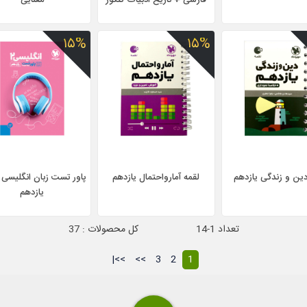
فارسی + تاریخ ادبیات کنکور
معنایی
۱۵%
۱۵%
دین و زندگی یازدهم
لقمه آمار‌و‌احتمال یازدهم
یازدهم
تعداد 1-14
کل محصولات : 37
>>|
>>
3
2
1