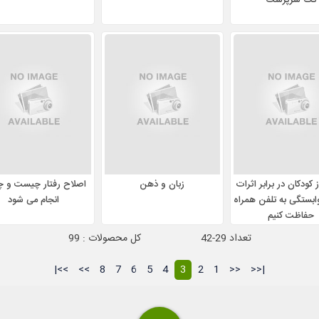
تک سرپرست
 کودکان در برابر اثرات
زبان و ذهن
اصلاح رفتار چیست و چ
بستگی به تلفن همراه
انجام می شود
حفاظت کنیم
تعداد 29-42
کل محصولات : 99
>>|
>>
8
7
6
5
4
3
2
1
<<
|<<